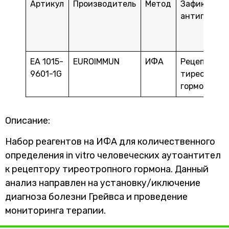
Артикул
Производитель
Метод
Зафиксиро
антигены
EA 1015-
EUROIMMUN
ИФА
Рецептор
9601-1G
тиреотропн
гормона
Описание:
Набор реагентов на ИФА для количественного
определения in vitro человеческих аутоантител
к рецептору тиреотропного гормона. Данный
анализ направлен на установку/иключение
диагноза болезни Грейвса и проведение
мониторинга терапии.