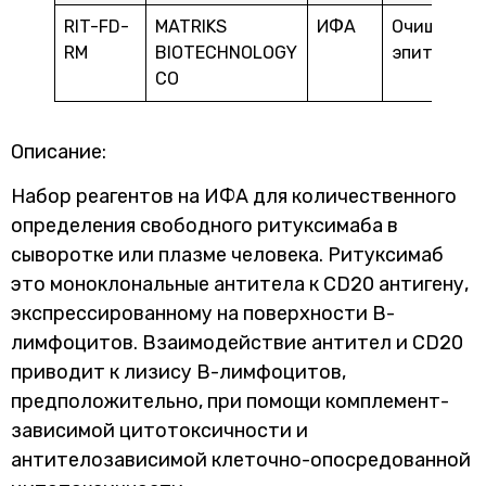
RIT-FD-
MATRIKS
ИФА
Очищенны
RM
BIOTECHNOLOGY
эпитоп CD
CO
Описание:
Набор реагентов на ИФА для количественного
определения свободного ритуксимаба в
сыворотке или плазме человека. Ритуксимаб
это моноклональные антитела к CD20 антигену,
экспрессированному на поверхности B-
лимфоцитов. Взаимодействие антител и CD20
приводит к лизису B-лимфоцитов,
предположительно, при помощи комплемент-
зависимой цитотоксичности и
антителозависимой клеточно-опосредованной