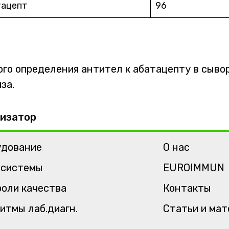
тацепт
96
го определения антител к абатацепту в сыво
за.
изатор
удование
О нас
-системы
EUROIMMUN
оли качества
Контакты
итмы лаб.диагн.
Статьи и ма