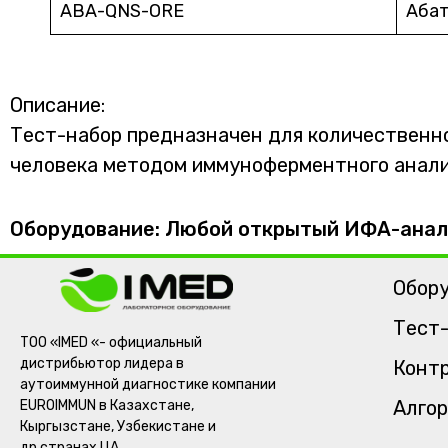
ABA-QNS-ORE
Аба
Описание:
Тест-набор предназначен для количественно
человека методом иммуноферментного анали
Оборудование: Любой открытый ИФА-анал
Обор
Тест
ТОО «IMED «- официальный
дистрибьютор лидера в
Контр
аутоиммунной диагностике компании
Алгор
EUROIMMUN в Казахстане,
Кыргызстане, Узбекистане и
др.странах ЦА.