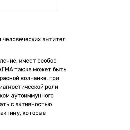
я человеческих антител
ление, имеет особое
 AГMA также может быть
расной волчанке, при
диагностической роли
аком аутоиммунного
вать с активностью
-актину, которые