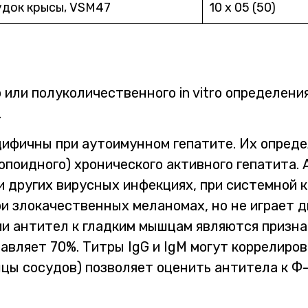
док крысы, VSM47
10 х 05 (50)
или полуколичественного in vitro определени
.
ифичны при аутоимунном гепатите. Их опреде
юпоидного) хронического активного гепатита.
 других вирусных инфекциях, при системной к
ри злокачественных меланомах, но не играет 
ии антител к гладким мышцам являются призн
авляет 70%. Титры IgG и IgM могут коррелиро
шцы сосудов) позволяет оценить антитела к Ф