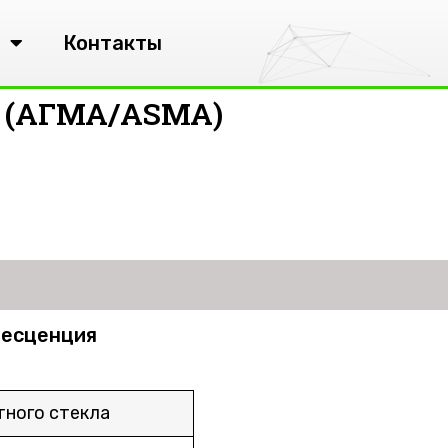
Контакты
е (АГМА/ASMA)
ресценция
ного стекла