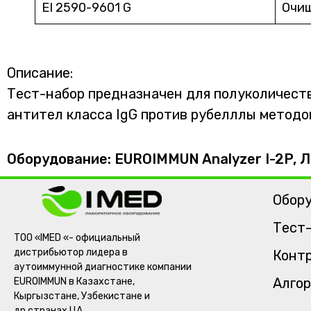
EI 2590-9601 G
Очищ
Описание:
Тест-набор предназначен для полуколичестве
антител класса IgG против рубелллы методо
Оборудование: EUROIMMUN Analyzer I-2P,
Обор
Тест
ТОО «IMED «- официальный
дистрибьютор лидера в
Контр
аутоиммунной диагностике компании
Алгор
EUROIMMUN в Казахстане,
Кыргызстане, Узбекистане и
др.странах ЦА.