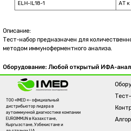
ELH-IL18-1
АТ к
Описание:
Тест-набор предназначен для количественно
методом иммуноферментного анализа.
Оборудование: Любой открытый ИФА-анал
Обор
Тест
ТОО «IMED «- официальный
дистрибьютор лидера в
Контр
аутоиммунной диагностике компании
Алгор
EUROIMMUN в Казахстане,
Кыргызстане, Узбекистане и
др.странах ЦА.