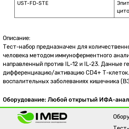
UST-FD-STE
Эпит
цито
Описание:
Тест-набор предназначен для количественно
человека методом иммуноферментного анализ
направленный против IL-12 и IL-23. Данные
дифференциацию/активацию CD4+ Т-клеток. И
воспалительных заболеваниях кишечника (ВЗ
Оборудование: Любой открытый ИФА-анал
Обор
Тест