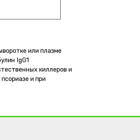
ыворотке или плазме
улин IgG1
стественных киллеров и
псориазе и при