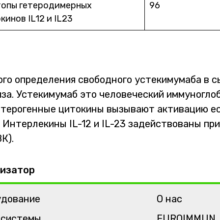
опы гетеродимерных
96
кинов IL12 и IL23
го определения свободного устекимумаба в с
а. Устекимумаб это человеческий иммуноглоб
 гетерогенные цитокины вызывают активацию е
нтерлекины IL-12 и IL-23 задействованы при 
К).
изатор
удование
О нас
-системы
EUROIMMUN