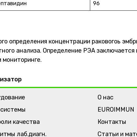
ептавидин
96
го определения концентрации раковогоь эмбр
ого анализа. Определение РЭА заключается в
и мониторинге.
изатор
удование
О нас
-системы
EUROIMMUN
оли качества
Контакты
итмы лаб.диагн.
Статьи и ма