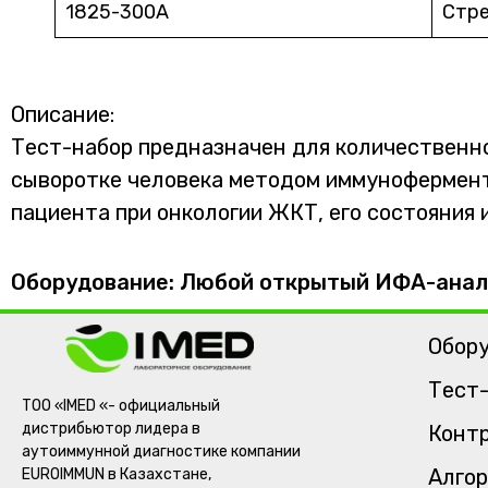
1825-300A
Стр
Описание:
Тест-набор предназначен для количественно
сыворотке человека методом иммуноферментн
пациента при онкологии ЖКТ, его состояния 
Оборудование: Любой открытый ИФА-анал
Обор
Тест
ТОО «IMED «- официальный
дистрибьютор лидера в
Контр
аутоиммунной диагностике компании
Алгор
EUROIMMUN в Казахстане,