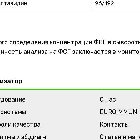
ептавидин
96/192
ого определения концентрации ФСГ в сыворот
нность анализа на ФСГ заключается в монито
изатор
удование
О нас
-системы
EUROIMMUN
оли качества
Контакты
итмы лаб.диагн.
Статьи и ма