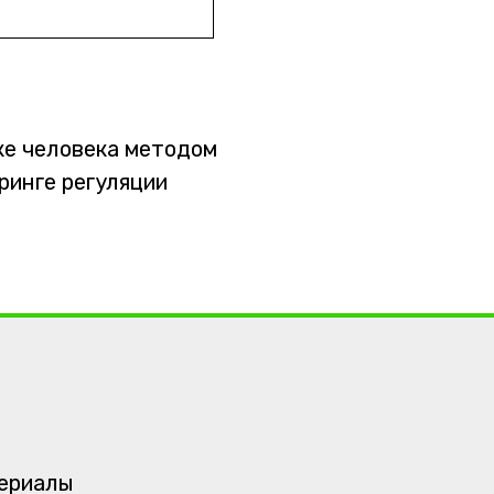
ке человека методом
ринге регуляции
териалы