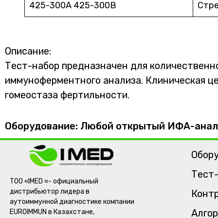
425-300A 425-300B
Стр
Описание:
Тест-набор предназначен для количественн
иммуноферментного анализа. Клиническая це
гомеостаза фертильности.
Оборудование: Любой открытый ИФА-анал
Обор
Тест
ТОО «IMED «- официальный
дистрибьютор лидера в
Контр
аутоиммунной диагностике компании
Алгор
EUROIMMUN в Казахстане,